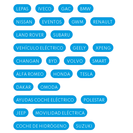
LEPAS
IVECO
GAC
BMW
NISSAN
EVENTOS
GWM
RENAULT
LAND ROVER
SUBARU
VEHÍCULO ELÉCTRICO
GEELY
XPENG
CHANGAN
BYD
VOLVO
SMART
ALFA ROMEO
HONDA
TESLA
DAKAR
OMODA
AYUDAS COCHE ELÉCTRICO
POLESTAR
JEEP
MOVILIDAD ELÉCTRICA
COCHE DE HIDRÓGENO
SUZUKI