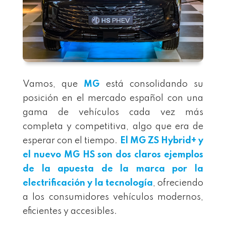
Vamos, que
MG
está consolidando su
posición en el mercado español con una
gama de vehículos cada vez más
completa y competitiva, algo que era de
esperar con el tiempo.
El
MG ZS Hybrid+
y
el nuevo
MG HS
son dos claros ejemplos
de la apuesta de la marca por la
electrificación y la tecnología
, ofreciendo
a los consumidores vehículos modernos,
eficientes y accesibles.