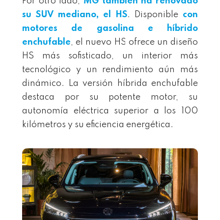
Por otro lado,
MG también ha renovado
su SUV mediano, el HS
. Disponible
con
motores de gasolina e híbrido
enchufable
, el nuevo HS ofrece un diseño
HS más sofisticado, un interior más
tecnológico y un rendimiento aún más
dinámico. La versión híbrida enchufable
destaca por su potente motor, su
autonomía eléctrica superior a los 100
kilómetros y su eficiencia energética.