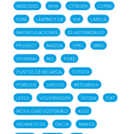
MERCEDES
MINI
CITROËN
CUPRA
KGM
LEAPMOTOR
KIA
LANCIA
MATRICULACIONES
DS AUTOMOBILES
PEUGEOT
MAZDA
OPEL
EBRO
HYUNDAI
MG
FORD
PUNTOS DE RECARGA
TOYOTA
PORSCHE
JAECOO
MITSUBISHI
LEXUS
VOLKSWAGEN
ŠKODA
FIAT
MOVILIDAD SOSTENIBLE
AUDI
NEUMÁTICOS
DACIA
MAXUS