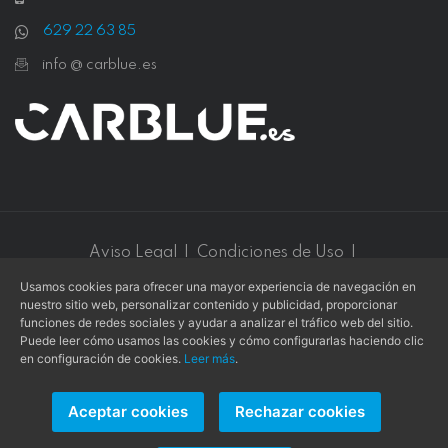
629 22 63 85
info @ carblue.es
Aviso Legal
|
Condiciones de Uso
|
Política de Privacidad
|
Política de Cookies
Usamos cookies para ofrecer una mayor experiencia de navegación en
nuestro sitio web, personalizar contenido y publicidad, proporcionar
Este sitio web está protegido por
reCAPTCHA v3
y se aplican
funciones de redes sociales y ayudar a analizar el tráfico web del sitio.
la
Política de privacidad
y los
Términos de servicio
de
Google
.
Puede leer cómo usamos las cookies y cómo configurarlas haciendo clic
en configuración de cookies.
Leer más
.
Aceptar cookies
Rechazar cookies
Copyright © 2026 -
L. COLLADO
- Todos los derechos
reservados.