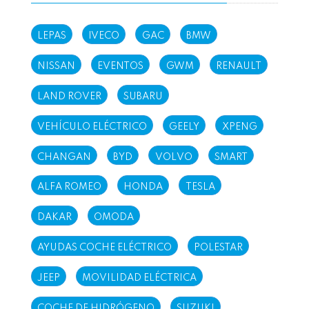
LEPAS
IVECO
GAC
BMW
NISSAN
EVENTOS
GWM
RENAULT
LAND ROVER
SUBARU
VEHÍCULO ELÉCTRICO
GEELY
XPENG
CHANGAN
BYD
VOLVO
SMART
ALFA ROMEO
HONDA
TESLA
DAKAR
OMODA
AYUDAS COCHE ELÉCTRICO
POLESTAR
JEEP
MOVILIDAD ELÉCTRICA
COCHE DE HIDRÓGENO
SUZUKI