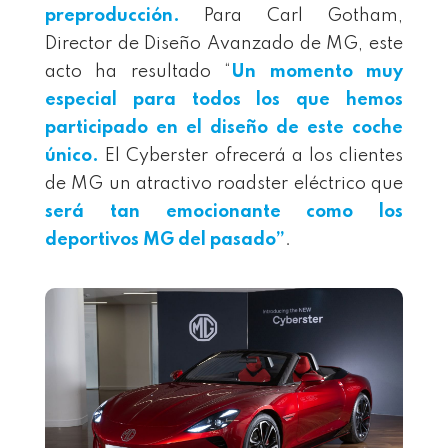
preproducción.
Para Carl Gotham,
Director de Diseño Avanzado de MG, este
acto ha resultado “
Un momento muy
especial para todos los que hemos
participado en el diseño de este coche
único.
El Cyberster ofrecerá a los clientes
de MG un atractivo roadster eléctrico que
será tan emocionante
como
los
deportivos MG del pasado”
.