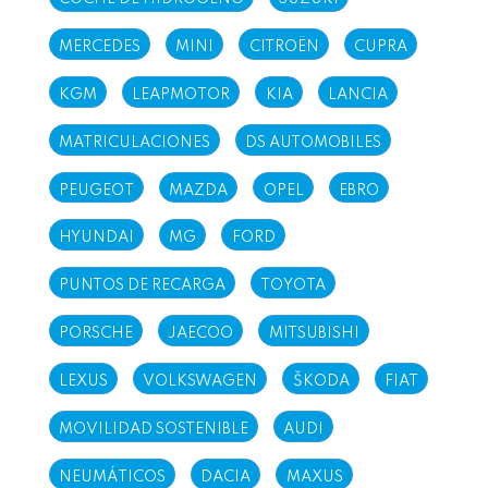
MERCEDES
MINI
CITROËN
CUPRA
KGM
LEAPMOTOR
KIA
LANCIA
MATRICULACIONES
DS AUTOMOBILES
PEUGEOT
MAZDA
OPEL
EBRO
HYUNDAI
MG
FORD
PUNTOS DE RECARGA
TOYOTA
PORSCHE
JAECOO
MITSUBISHI
LEXUS
VOLKSWAGEN
ŠKODA
FIAT
MOVILIDAD SOSTENIBLE
AUDI
NEUMÁTICOS
DACIA
MAXUS