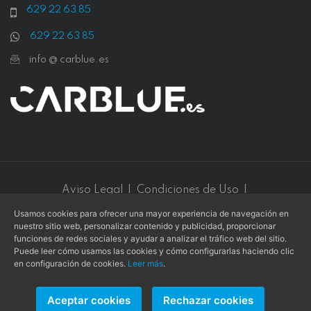
629 22 63 85
629 22 63 85
info @ carblue.es
Aviso Legal
|
Condiciones de Uso
|
Política de Privacidad
|
Política de Cookies
Usamos cookies para ofrecer una mayor experiencia de navegación en
nuestro sitio web, personalizar contenido y publicidad, proporcionar
Este sitio web está protegido por
reCAPTCHA v3
y se aplican
funciones de redes sociales y ayudar a analizar el tráfico web del sitio.
la
Política de privacidad
y los
Términos de servicio
de
Google
.
Puede leer cómo usamos las cookies y cómo configurarlas haciendo clic
en configuración de cookies.
Leer más
.
Aceptar cookies
Rechazar cookies
Copyright © 2026 -
L. COLLADO
- Todos los derechos