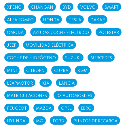
XPENG
CHANGAN
BYD
VOLVO
SMART
ALFA ROMEO
HONDA
TESLA
DAKAR
OMODA
AYUDAS COCHE ELÉCTRICO
POLESTAR
JEEP
MOVILIDAD ELÉCTRICA
COCHE DE HIDRÓGENO
SUZUKI
MERCEDES
MINI
CITROËN
CUPRA
KGM
LEAPMOTOR
KIA
LANCIA
MATRICULACIONES
DS AUTOMOBILES
PEUGEOT
MAZDA
OPEL
EBRO
HYUNDAI
MG
FORD
PUNTOS DE RECARGA