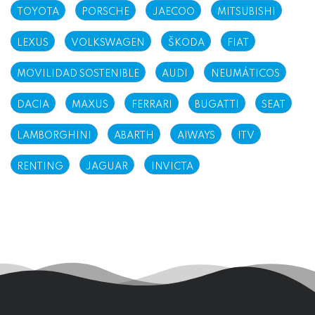
TOYOTA
PORSCHE
JAECOO
MITSUBISHI
LEXUS
VOLKSWAGEN
ŠKODA
FIAT
MOVILIDAD SOSTENIBLE
AUDI
NEUMÁTICOS
DACIA
MAXUS
FERRARI
BUGATTI
SEAT
LAMBORGHINI
ABARTH
AIWAYS
ITV
RENTING
JAGUAR
INVICTA