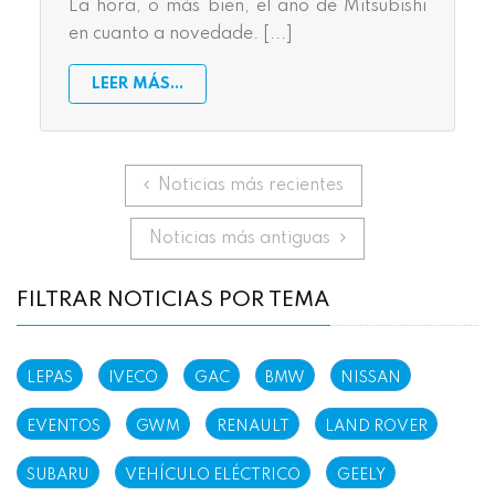
La hora, o más bien, el año de Mitsubishi
en cuanto a novedade. [...]
LEER MÁS...
Anterior
Noticias más recientes
Siguiente
Noticias más antiguas
FILTRAR NOTICIAS POR TEMA
LEPAS
IVECO
GAC
BMW
NISSAN
EVENTOS
GWM
RENAULT
LAND ROVER
SUBARU
VEHÍCULO ELÉCTRICO
GEELY