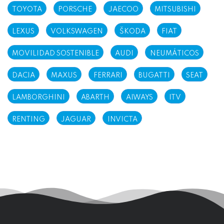
TOYOTA
PORSCHE
JAECOO
MITSUBISHI
LEXUS
VOLKSWAGEN
ŠKODA
FIAT
MOVILIDAD SOSTENIBLE
AUDI
NEUMÁTICOS
DACIA
MAXUS
FERRARI
BUGATTI
SEAT
LAMBORGHINI
ABARTH
AIWAYS
ITV
RENTING
JAGUAR
INVICTA