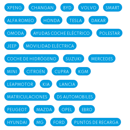
XPENG
CHANGAN
BYD
VOLVO
SMART
ALFA ROMEO
HONDA
TESLA
DAKAR
OMODA
AYUDAS COCHE ELÉCTRICO
POLESTAR
JEEP
MOVILIDAD ELÉCTRICA
COCHE DE HIDRÓGENO
SUZUKI
MERCEDES
MINI
CITROËN
CUPRA
KGM
LEAPMOTOR
KIA
LANCIA
MATRICULACIONES
DS AUTOMOBILES
PEUGEOT
MAZDA
OPEL
EBRO
HYUNDAI
MG
FORD
PUNTOS DE RECARGA