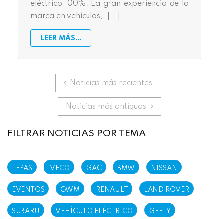
eléctrico 100%. La gran experiencia de la
marca en vehículos,. [...]
LEER MÁS...
Anterior
Noticias más recientes
Siguiente
Noticias más antiguas
FILTRAR NOTICIAS POR TEMA
LEPAS
IVECO
GAC
BMW
NISSAN
EVENTOS
GWM
RENAULT
LAND ROVER
SUBARU
VEHÍCULO ELÉCTRICO
GEELY