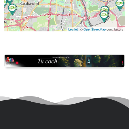
Leaflet
| ©
OpenStreetMap
contributors