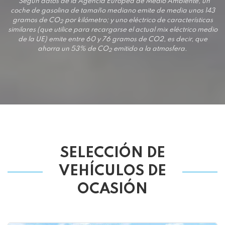
*Según datos de la Agencia Europea de Medio Ambiente, un
coche de gasolina de tamaño mediano emite de media unos 143
gramos de CO
por kilómetro; y uno eléctrico de características
2
similares (que utilice para recargarse el actual mix eléctrico medio
de la UE) emite entre 60 y 76 gramos de CO2, es decir, que
ahorra un 53% de CO
emitido a la atmosfera.
2
SELECCIÓN DE
VEHÍCULOS DE
OCASIÓN