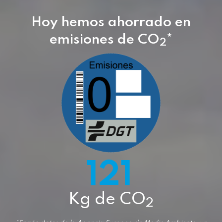
Hoy hemos ahorrado en
emisiones de CO
*
2
169
Kg de CO
2