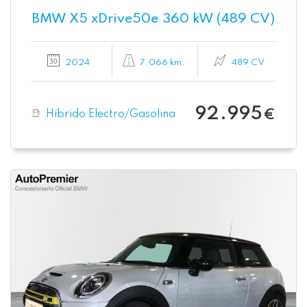
BMW X5 xDrive50e 360 kW (489 CV)
2024
7.066 km.
489 CV
92.995
Híbrido Electro/Gasolina
€