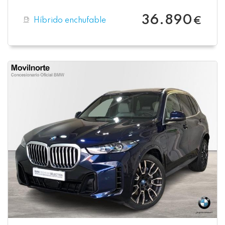
36.890
Híbrido enchufable
€