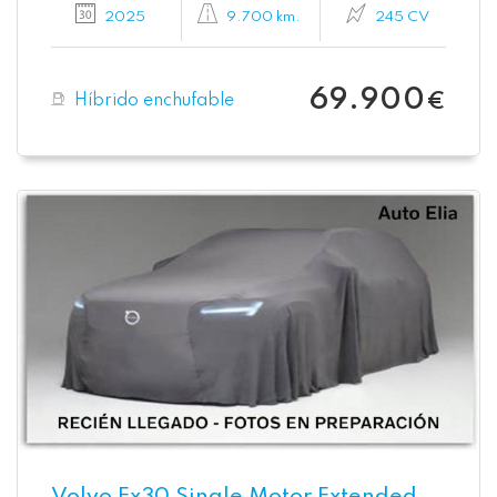
2025
9.700 km.
245 CV
69.900
Híbrido enchufable
€
Volvo Ex30 Single Motor Extended