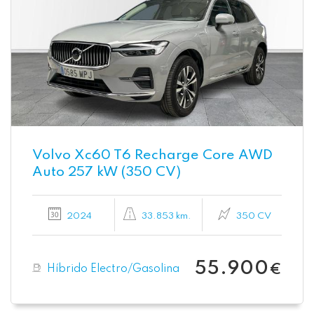
Volvo Xc60 T6 Recharge Core AWD
Auto 257 kW (350 CV)
2024
33.853 km.
350 CV
55.900
Híbrido Electro/Gasolina
€