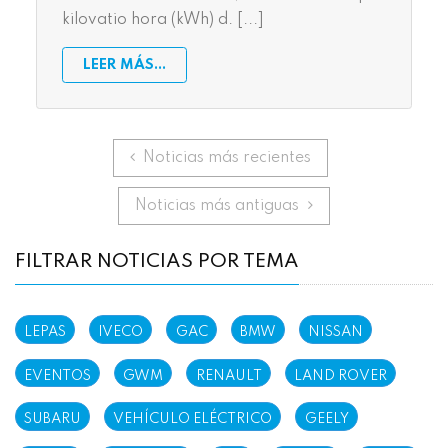
kilovatio hora (kWh) d. [...]
LEER MÁS...
Anterior
Noticias más recientes
Siguiente
Noticias más antiguas
FILTRAR NOTICIAS POR TEMA
LEPAS
IVECO
GAC
BMW
NISSAN
EVENTOS
GWM
RENAULT
LAND ROVER
SUBARU
VEHÍCULO ELÉCTRICO
GEELY