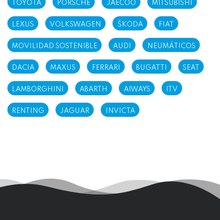
TOYOTA
PORSCHE
JAECOO
MITSUBISHI
LEXUS
VOLKSWAGEN
ŠKODA
FIAT
MOVILIDAD SOSTENIBLE
AUDI
NEUMÁTICOS
DACIA
MAXUS
FERRARI
BUGATTI
SEAT
LAMBORGHINI
ABARTH
AIWAYS
ITV
RENTING
JAGUAR
INVICTA