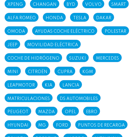
XPENG
CHANGAN
BYD
VOLVO
SMART
ALFA ROMEO
HONDA
TESLA
DAKAR
OMODA
AYUDAS COCHE ELÉCTRICO
POLESTAR
JEEP
MOVILIDAD ELÉCTRICA
COCHE DE HIDRÓGENO
SUZUKI
MERCEDES
MINI
CITROËN
CUPRA
KGM
LEAPMOTOR
KIA
LANCIA
MATRICULACIONES
DS AUTOMOBILES
PEUGEOT
MAZDA
OPEL
EBRO
HYUNDAI
MG
FORD
PUNTOS DE RECARGA