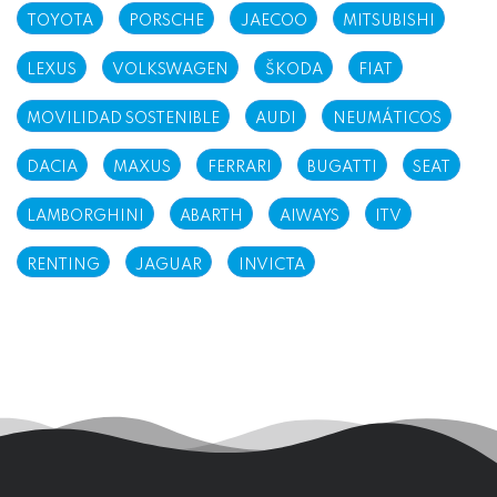
TOYOTA
PORSCHE
JAECOO
MITSUBISHI
LEXUS
VOLKSWAGEN
ŠKODA
FIAT
MOVILIDAD SOSTENIBLE
AUDI
NEUMÁTICOS
DACIA
MAXUS
FERRARI
BUGATTI
SEAT
LAMBORGHINI
ABARTH
AIWAYS
ITV
RENTING
JAGUAR
INVICTA