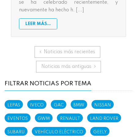
se ha celebrado recientemente, y
nuevamente ha hecho h. [...]
LEER MÁS...
Anterior
Noticias más recientes
Siguiente
Noticias más antiguas
FILTRAR NOTICIAS POR TEMA
LEPAS
IVECO
GAC
BMW
NISSAN
EVENTOS
GWM
RENAULT
LAND ROVER
SUBARU
VEHÍCULO ELÉCTRICO
GEELY