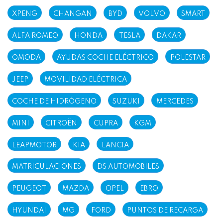
XPENG
CHANGAN
BYD
VOLVO
SMART
ALFA ROMEO
HONDA
TESLA
DAKAR
OMODA
AYUDAS COCHE ELÉCTRICO
POLESTAR
JEEP
MOVILIDAD ELÉCTRICA
COCHE DE HIDRÓGENO
SUZUKI
MERCEDES
MINI
CITROËN
CUPRA
KGM
LEAPMOTOR
KIA
LANCIA
MATRICULACIONES
DS AUTOMOBILES
PEUGEOT
MAZDA
OPEL
EBRO
HYUNDAI
MG
FORD
PUNTOS DE RECARGA