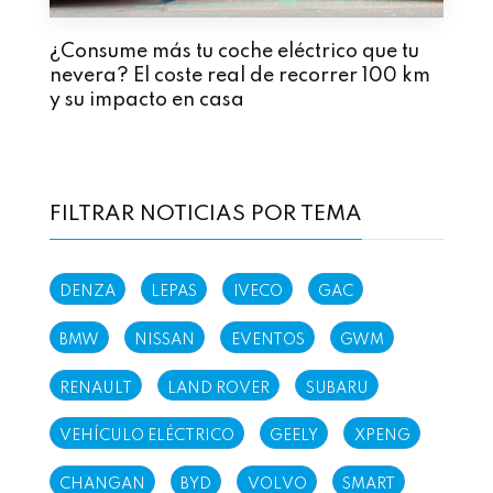
¿Consume más tu coche eléctrico que tu
nevera? El coste real de recorrer 100 km
y su impacto en casa
FILTRAR NOTICIAS POR TEMA
DENZA
LEPAS
IVECO
GAC
BMW
NISSAN
EVENTOS
GWM
RENAULT
LAND ROVER
SUBARU
VEHÍCULO ELÉCTRICO
GEELY
XPENG
CHANGAN
BYD
VOLVO
SMART