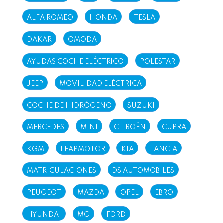
ALFA ROMEO
HONDA
TESLA
DAKAR
OMODA
AYUDAS COCHE ELÉCTRICO
POLESTAR
JEEP
MOVILIDAD ELÉCTRICA
COCHE DE HIDRÓGENO
SUZUKI
MERCEDES
MINI
CITROËN
CUPRA
KGM
LEAPMOTOR
KIA
LANCIA
MATRICULACIONES
DS AUTOMOBILES
PEUGEOT
MAZDA
OPEL
EBRO
HYUNDAI
MG
FORD