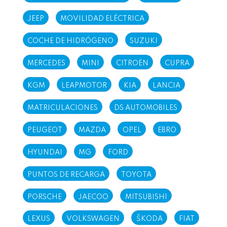
JEEP
MOVILIDAD ELÉCTRICA
COCHE DE HIDRÓGENO
SUZUKI
MERCEDES
MINI
CITROËN
CUPRA
KGM
LEAPMOTOR
KIA
LANCIA
MATRICULACIONES
DS AUTOMOBILES
PEUGEOT
MAZDA
OPEL
EBRO
HYUNDAI
MG
FORD
PUNTOS DE RECARGA
TOYOTA
PORSCHE
JAECOO
MITSUBISHI
LEXUS
VOLKSWAGEN
ŠKODA
FIAT