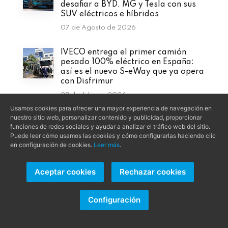
desafiar a BYD, MG y Tesla con sus
SUV eléctricos e híbridos
07 de Agosto de 2026
IVECO entrega el primer camión
pesado 100% eléctrico en España:
así es el nuevo S-eWay que ya opera
con Disfrimur
28 de Julio de 2026
Usamos cookies para ofrecer una mayor experiencia de navegación en
nuestro sitio web, personalizar contenido y publicidad, proporcionar
GAC AION UT: el nuevo coche
funciones de redes sociales y ayudar a analizar el tráfico web del sitio.
eléctrico que quiere revolucionar el
Puede leer cómo usamos las cookies y cómo configurarlas haciendo clic
segmento compacto desde 22.945
en configuración de cookies.
Leer más
.
euros
23 de Julio de 2026
Aceptar cookies
Rechazar cookies
BMW iX3 2026: el SUV eléctrico que
marca un antes y un después con 5
Configuración
estrellas Euro NCAP y una carga
ultrarrápida