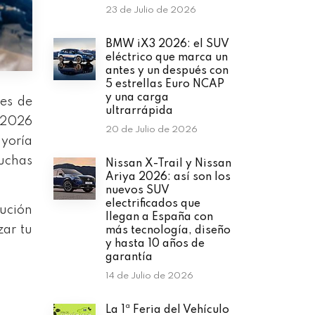
23 de Julio de 2026
BMW iX3 2026: el SUV
eléctrico que marca un
antes y un después con
5 estrellas Euro NCAP
y una carga
nes de
ultrarrápida
-2026
20 de Julio de 2026
ayoría
uchas
Nissan X-Trail y Nissan
Ariya 2026: así son los
nuevos SUV
electrificados que
lución
llegan a España con
zar tu
más tecnología, diseño
y hasta 10 años de
garantía
14 de Julio de 2026
La 1ª Feria del Vehículo