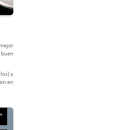
mejor
 buen
los) y
an en