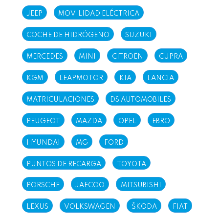
JEEP
MOVILIDAD ELÉCTRICA
COCHE DE HIDRÓGENO
SUZUKI
MERCEDES
MINI
CITROËN
CUPRA
KGM
LEAPMOTOR
KIA
LANCIA
MATRICULACIONES
DS AUTOMOBILES
PEUGEOT
MAZDA
OPEL
EBRO
HYUNDAI
MG
FORD
PUNTOS DE RECARGA
TOYOTA
PORSCHE
JAECOO
MITSUBISHI
LEXUS
VOLKSWAGEN
ŠKODA
FIAT