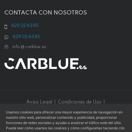
CONTACTA CON NOSOTROS
629 22 63 85
629 22 63 85
info @ carblue.es
Aviso Legal
|
Condiciones de Uso
|
Política de Privacidad
|
Política de Cookies
Usamos cookies para ofrecer una mayor experiencia de navegación en
nuestro sitio web, personalizar contenido y publicidad, proporcionar
Este sitio web está protegido por
reCAPTCHA v3
y se aplican
funciones de redes sociales y ayudar a analizar el tráfico web del sitio.
la
Política de privacidad
y los
Términos de servicio
de
Google
.
Puede leer cómo usamos las cookies y cómo configurarlas haciendo clic