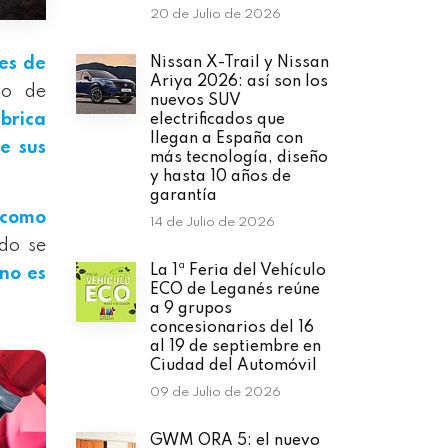
20 de Julio de 2026
Nissan X-Trail y Nissan
es de
Ariya 2026: así son los
to de
nuevos SUV
ábrica
electrificados que
llegan a España con
e sus
más tecnología, diseño
y hasta 10 años de
garantía
í como
14 de Julio de 2026
do se
La 1ª Feria del Vehículo
 no es
ECO de Leganés reúne
a 9 grupos
concesionarios del 16
al 19 de septiembre en
Ciudad del Automóvil
09 de Julio de 2026
GWM ORA 5: el nuevo