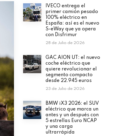
IVECO entrega el
primer camión pesado
100% eléctrico en
España: así es el nuevo
S-eWay que ya opera
con Disfrimur
28 de Julio de 2026
GAC AION UT: el nuevo
coche eléctrico que
quiere revolucionar el
segmento compacto
desde 22.945 euros
23 de Julio de 2026
BMW iX3 2026: el SUV
eléctrico que marca un
antes y un después con
5 estrellas Euro NCAP
y una carga
ultrarrápida