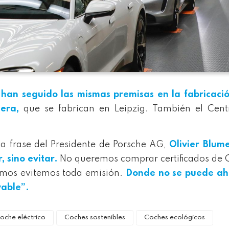
 han seguido las mismas premisas en la fabricació
era
,
que se fabrican en Leipzig. También el Cent
 la frase del Presidente de Porsche AG,
O
l
ivier Blume
sino evitar.
No queremos comprar certificados de
smos evitemos toda emisión.
Donde no se puede ah
vable”.
oche eléctrico
Coches sostenibles
Coches ecológicos