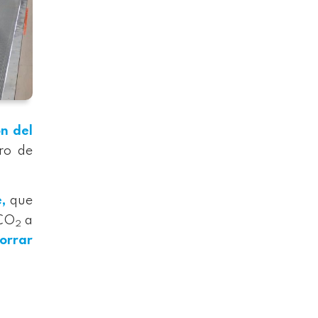
n del
ro de
,
que
 CO
a
2
orrar