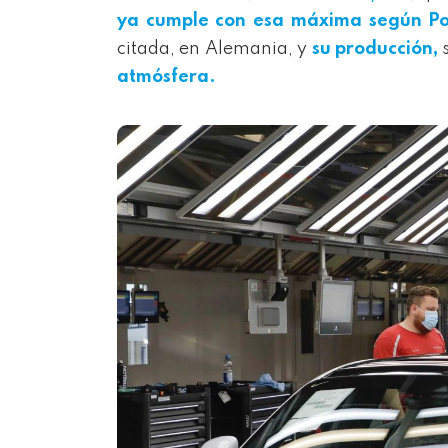
ya cumple con esa máxima según Po
citada, en Alemania, y
su producción,
s
atmósfera.