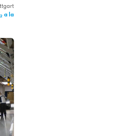
ttgart
a la
2