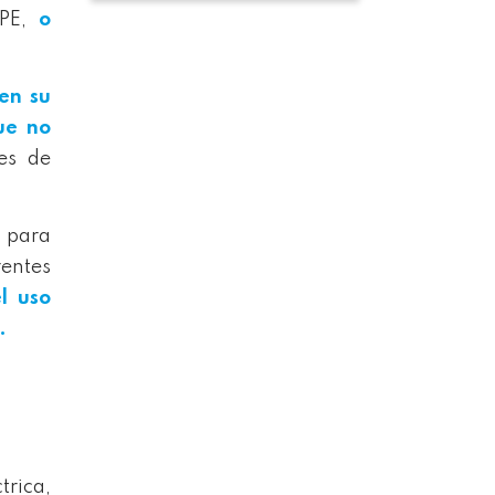
PPE,
o
en su
ue no
es de
”
para
rentes
l uso
.
trica,