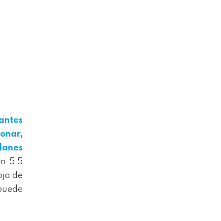
santes
onar,
planes
en 5,5
oja de
 puede