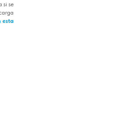
 si se
ecarga
n esta