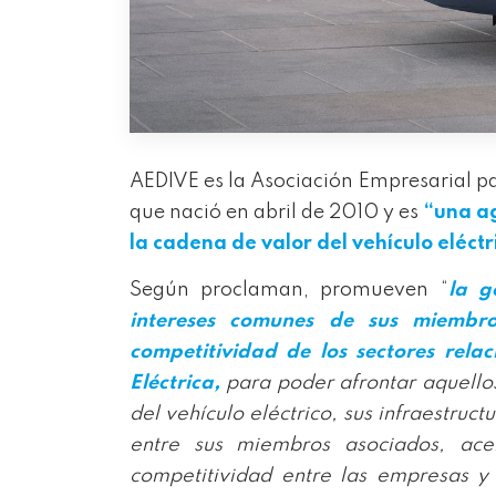
AEDIVE es la Asociación Empresarial pa
que nació en abril de 2010 y es
“una a
la cadena de valor del vehículo eléctr
Según proclaman, promueven “
la g
intereses comunes de sus miembr
competitividad de los sectores rel
Eléctrica,
para poder afrontar aquellos
del vehículo eléctrico, sus infraestruc
entre sus miembros asociados, ace
competitividad entre las empresas y