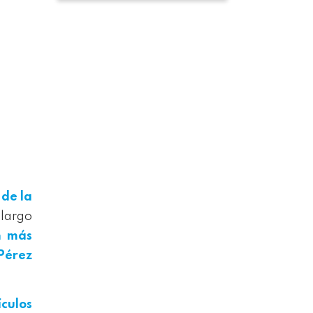
 de la
 largo
on más
 Pérez
culos