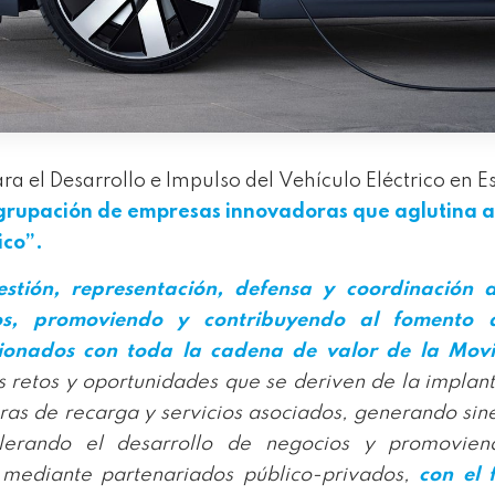
ra el Desarrollo e Impulso del Vehículo Eléctrico en 
grupación de empresas innovadoras que aglutina a
ico”.
estión, representación, defensa y coordinación d
os, promoviendo y contribuyendo al fomento 
acionados con toda la cadena de valor de la Movi
 retos y oportunidades que se deriven de la implan
turas de recarga y servicios asociados, generando sin
lerando el desarrollo de negocios y promovien
 mediante partenariados público-privados,
con el 