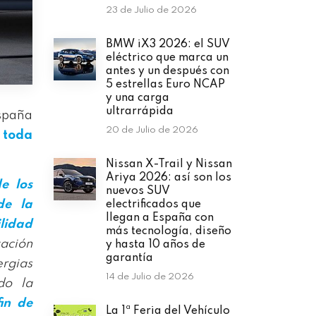
23 de Julio de 2026
BMW iX3 2026: el SUV
eléctrico que marca un
antes y un después con
5 estrellas Euro NCAP
y una carga
ultrarrápida
España
20 de Julio de 2026
 toda
Nissan X-Trail y Nissan
Ariya 2026: así son los
e los
nuevos SUV
de la
electrificados que
llegan a España con
lidad
más tecnología, diseño
tación
y hasta 10 años de
garantía
ergias
14 de Julio de 2026
do la
fin de
La 1ª Feria del Vehículo