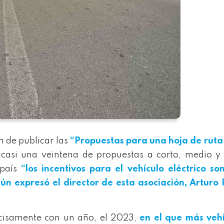
n de publicar las
“Propuestas para una hoja de ruta
casi una veintena de propuestas a corto, medio y
 país
“los incentivos para el vehículo eléctrico s
gún expresó el director de esta asociación, Arturo
cisamente con un año, el 2023,
en el que más vehí