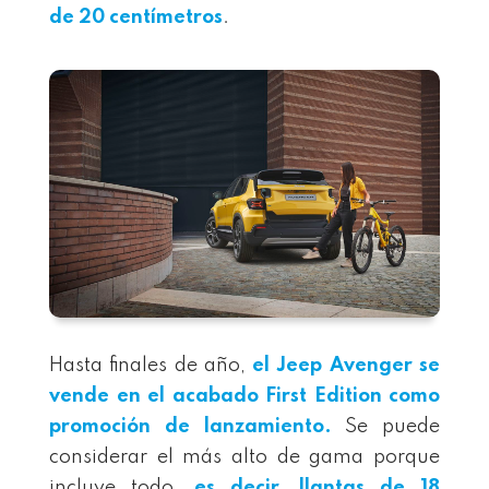
de 20 centímetros
.
Hasta finales de año,
el Jeep Avenger se
vende en el acabado First Edition como
promoción de lanzamiento.
Se puede
considerar el más alto de gama porque
incluye todo,
es decir, llantas de 18