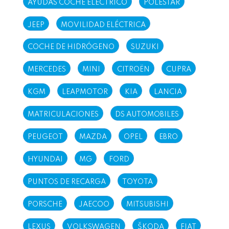
AYUDAS COCHE ELÉCTRICO
POLESTAR
JEEP
MOVILIDAD ELÉCTRICA
COCHE DE HIDRÓGENO
SUZUKI
MERCEDES
MINI
CITROËN
CUPRA
KGM
LEAPMOTOR
KIA
LANCIA
MATRICULACIONES
DS AUTOMOBILES
PEUGEOT
MAZDA
OPEL
EBRO
HYUNDAI
MG
FORD
PUNTOS DE RECARGA
TOYOTA
PORSCHE
JAECOO
MITSUBISHI
LEXUS
VOLKSWAGEN
ŠKODA
FIAT