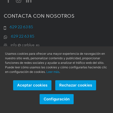
CONTACTA CON NOSOTROS
629 22 63 85
629 22 63 85
info @ carblue.es
Usamos cookies para ofrecer una mayor experiencia de navegación en
nuestro sitio web, personalizar contenido y publicidad, proporcionar
funciones de redes sociales y ayudar a analizar el tráfico web del sitio.
Puede leer cómo usamos las cookies y cómo configurarlas haciendo clic
en configuración de cookies.
Leer más
.
Aceptar cookies
Rechazar cookies
Aviso Legal
|
Condiciones de Uso
|
Política de Privacidad
|
Política de Cookies
Configuración
Este sitio web está protegido por
reCAPTCHA v3
y se aplican