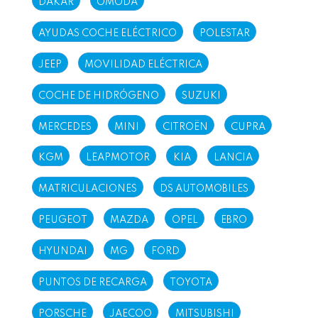
DAKAR
OMODA
AYUDAS COCHE ELÉCTRICO
POLESTAR
JEEP
MOVILIDAD ELÉCTRICA
COCHE DE HIDRÓGENO
SUZUKI
MERCEDES
MINI
CITROËN
CUPRA
KGM
LEAPMOTOR
KIA
LANCIA
MATRICULACIONES
DS AUTOMOBILES
PEUGEOT
MAZDA
OPEL
EBRO
HYUNDAI
MG
FORD
PUNTOS DE RECARGA
TOYOTA
PORSCHE
JAECOO
MITSUBISHI