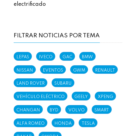
electrificado
FILTRAR NOTICIAS POR TEMA
LEPAS
IVECO
GAC
BMW
NISSAN
EVENTOS
GWM
RENAULT
LAND ROVER
SUBARU
VEHÍCULO ELÉCTRICO
GEELY
XPENG
CHANGAN
BYD
VOLVO
SMART
ALFA ROMEO
HONDA
TESLA