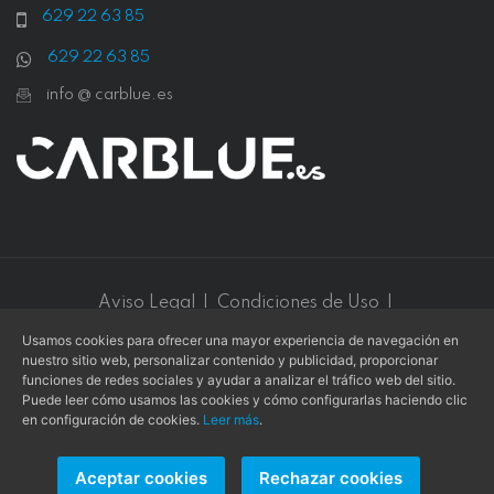
629 22 63 85
629 22 63 85
info @ carblue.es
Aviso Legal
|
Condiciones de Uso
|
Política de Privacidad
|
Política de Cookies
Usamos cookies para ofrecer una mayor experiencia de navegación en
nuestro sitio web, personalizar contenido y publicidad, proporcionar
Este sitio web está protegido por
reCAPTCHA v3
y se aplican
funciones de redes sociales y ayudar a analizar el tráfico web del sitio.
la
Política de privacidad
y los
Términos de servicio
de
Google
.
Puede leer cómo usamos las cookies y cómo configurarlas haciendo clic
en configuración de cookies.
Leer más
.
Aceptar cookies
Rechazar cookies
Copyright © 2026 -
L. COLLADO
- Todos los derechos