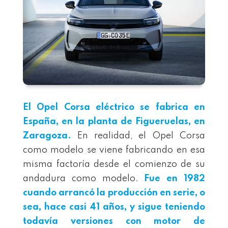
El Opel Corsa eléctrico se fabrica en
España, en la planta de Figueruelas, en
Zaragoza.
En realidad, el Opel Corsa
como modelo se viene fabricando en esa
misma factoría desde el comienzo de su
andadura como modelo.
Fue en 1982
cuando arrancó la producción en serie, o
sea, hace casi 41 años, y sigue teniendo
todavía versiones con motor de