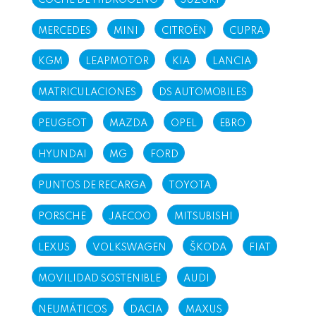
MERCEDES
MINI
CITROËN
CUPRA
KGM
LEAPMOTOR
KIA
LANCIA
MATRICULACIONES
DS AUTOMOBILES
PEUGEOT
MAZDA
OPEL
EBRO
HYUNDAI
MG
FORD
PUNTOS DE RECARGA
TOYOTA
PORSCHE
JAECOO
MITSUBISHI
LEXUS
VOLKSWAGEN
ŠKODA
FIAT
MOVILIDAD SOSTENIBLE
AUDI
NEUMÁTICOS
DACIA
MAXUS