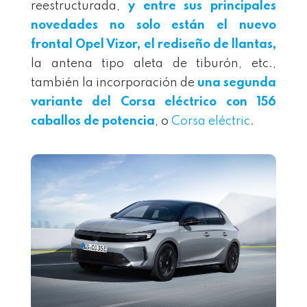
reestructurada,
y entre sus principales
novedades no solo están el nuevo
frontal Opel Vizor, el rediseño de llantas,
la antena tipo aleta de tiburón, etc.,
también la incorporación de
una segunda
variante del Corsa eléctrico con 156
caballos de potencia
, o
Corsa eléctric
.