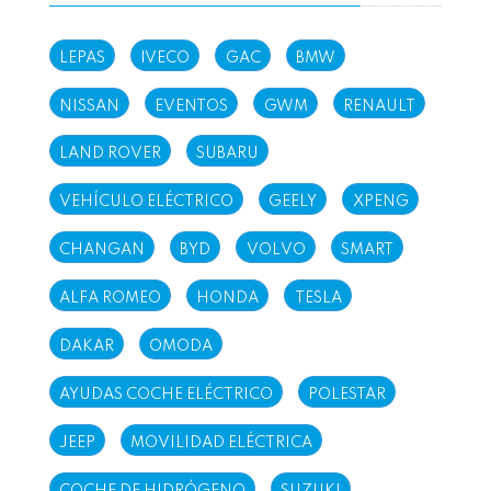
LEPAS
IVECO
GAC
BMW
NISSAN
EVENTOS
GWM
RENAULT
LAND ROVER
SUBARU
VEHÍCULO ELÉCTRICO
GEELY
XPENG
CHANGAN
BYD
VOLVO
SMART
ALFA ROMEO
HONDA
TESLA
DAKAR
OMODA
AYUDAS COCHE ELÉCTRICO
POLESTAR
JEEP
MOVILIDAD ELÉCTRICA
COCHE DE HIDRÓGENO
SUZUKI