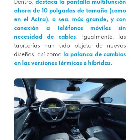
Dentro,
destaca la pantalla multifunción
ahora de 10 pulgadas de tamaño (como
en el Astra), o sea, más grande, y con
conexión a teléfonos móviles sin
necesidad de cables
. Igualmente, las
tapicerías han sido objeto de nuevos
diseños, así como
la palanca de cambios
en las versiones térmicas e híbridas.