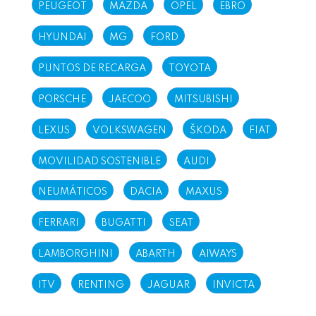
PEUGEOT
MAZDA
OPEL
EBRO
HYUNDAI
MG
FORD
PUNTOS DE RECARGA
TOYOTA
PORSCHE
JAECOO
MITSUBISHI
LEXUS
VOLKSWAGEN
ŠKODA
FIAT
MOVILIDAD SOSTENIBLE
AUDI
NEUMÁTICOS
DACIA
MAXUS
FERRARI
BUGATTI
SEAT
LAMBORGHINI
ABARTH
AIWAYS
ITV
RENTING
JAGUAR
INVICTA