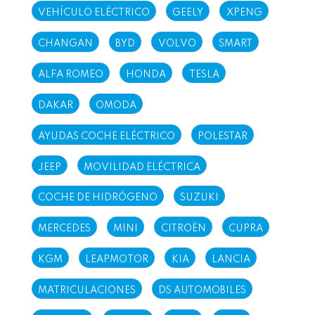
VEHÍCULO ELÉCTRICO
GEELY
XPENG
CHANGAN
BYD
VOLVO
SMART
ALFA ROMEO
HONDA
TESLA
DAKAR
OMODA
AYUDAS COCHE ELÉCTRICO
POLESTAR
JEEP
MOVILIDAD ELÉCTRICA
COCHE DE HIDRÓGENO
SUZUKI
MERCEDES
MINI
CITROËN
CUPRA
KGM
LEAPMOTOR
KIA
LANCIA
MATRICULACIONES
DS AUTOMOBILES