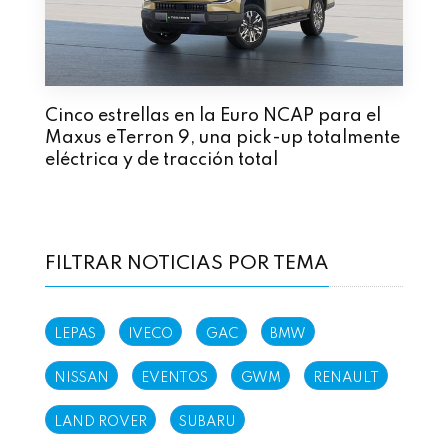
Cinco estrellas en la Euro NCAP para el
Maxus eTerron 9, una pick-up totalmente
eléctrica y de tracción total
FILTRAR NOTICIAS POR TEMA
LEPAS
IVECO
GAC
BMW
NISSAN
EVENTOS
GWM
RENAULT
LAND ROVER
SUBARU