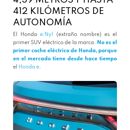
4,39 METROS Y HASTA
412 KILÓMETROS DE
AUTONOMÍA
El Honda
e:Ny1
(extraño nombre) es el
primer SUV eléctrico de la marca.
No es el
primer coche eléctrico de Honda, porque
en el mercado tiene desde hace tiempo
el
Honda e
.