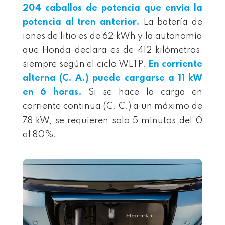
204 caballos de potencia que envía la
potencia al tren anterior.
La batería de
iones de litio es de 62 kWh y la autonomía
que Honda declara es de 412 kilómetros,
siempre según el ciclo WLTP.
En corriente
alterna (C. A.) puede cargarse a 11 kW
en 6 horas.
Si se hace la carga en
corriente continua (C. C.) a un máximo de
78 kW, se requieren solo 5 minutos del 0
al 80%.