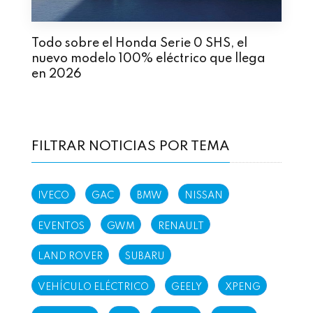
Todo sobre el Honda Serie 0 SHS, el
nuevo modelo 100% eléctrico que llega
en 2026
FILTRAR NOTICIAS POR TEMA
IVECO
GAC
BMW
NISSAN
EVENTOS
GWM
RENAULT
LAND ROVER
SUBARU
VEHÍCULO ELÉCTRICO
GEELY
XPENG