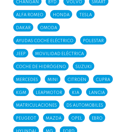
CHANGAN
BYD
VOLVO
SMART
ALFA ROMEO
HONDA
TESLA
DAKAR
OMODA
AYUDAS COCHE ELÉCTRICO
POLESTAR
JEEP
MOVILIDAD ELÉCTRICA
COCHE DE HIDRÓGENO
SUZUKI
MERCEDES
MINI
CITROËN
CUPRA
KGM
LEAPMOTOR
KIA
LANCIA
MATRICULACIONES
DS AUTOMOBILES
PEUGEOT
MAZDA
OPEL
EBRO
HYUNDAI
MG
FORD