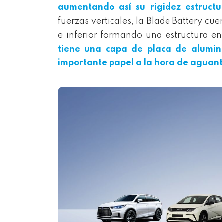
aumentando así su rigidez estructur
fuerzas verticales, la Blade Battery c
e inferior formando una estructura e
tiene una capa de placa de alumin
importante papel a la hora de aguantar