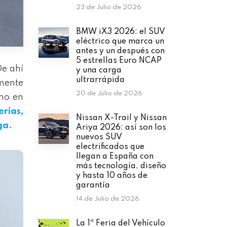
23 de Julio de 2026
BMW iX3 2026: el SUV
eléctrico que marca un
antes y un después con
5 estrellas Euro NCAP
De ahí
y una carga
ultrarrápida
lmente
20 de Julio de 2026
omo en
rías,
Nissan X-Trail y Nissan
ga.
Ariya 2026: así son los
nuevos SUV
electrificados que
llegan a España con
más tecnología, diseño
y hasta 10 años de
garantía
14 de Julio de 2026
La 1ª Feria del Vehículo