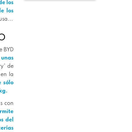
de los
e los
usa...
O
de BYD
 unas
ry” de
en la
 sólo
 kg.
as con
rmite
s del
erías