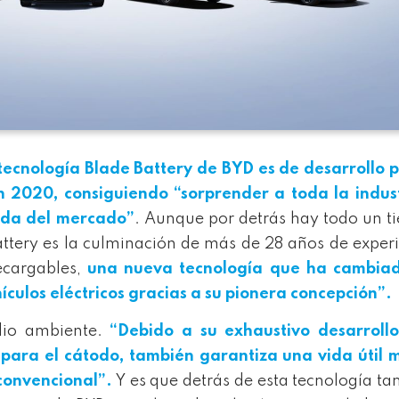
tecnología
Blade
Battery de BYD es de desarrollo 
en
2020
, consiguiendo “sorprender a toda la indus
ada del mercado”
. Aunque por detrás hay todo un 
attery es la culminación de más de 28 años de exper
ecargables,
una nueva tecnología que ha cambiad
ículos eléctricos gracias a su pionera concepción”.
io ambiente.
“Debido a su exhaustivo desarrollo
P) para el cátodo, también garantiza una vida útil
 convencional”.
Y es que detrás de esta tecnología t