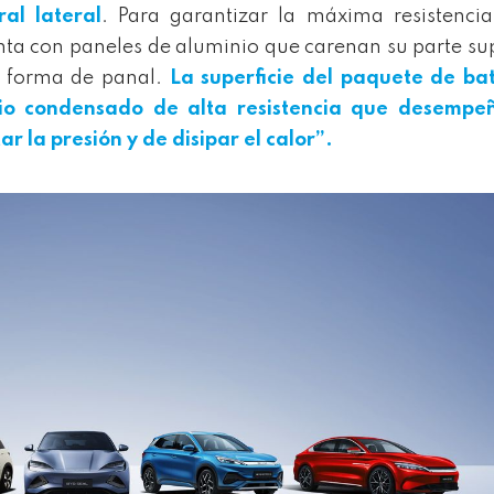
al lateral
. Para garantizar la máxima resistenci
uenta con paneles de aluminio que carenan su parte su
n forma de panal.
La superficie del paquete de ba
io condensado de alta resistencia que desempe
 la presión y de disipar el calor”.