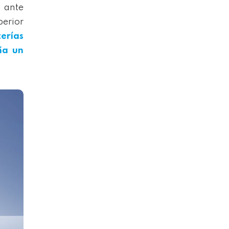
a ante
perior
terías
ña un