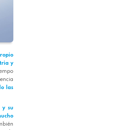
propio
tria y
tiempo
iencia
o las
 y su
 mucho
ambién