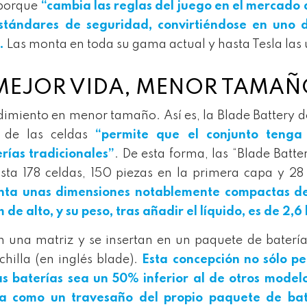
 porque
“cambia las reglas del juego en el mercado 
 estándares de seguridad, convirtiéndose en uno d
.
Las monta en toda su gama actual y hasta Tesla las 
MEJOR VIDA, MENOR TAMAÑ
imiento en menor tamaño. Así es, la Blade Battery 
 de las celdas
“permite que el conjunto tenga
rías tradicionales”
. De esta forma, las “Blade Batte
a 178 celdas, 150 piezas en la primera capa y 28 
nta unas dimensiones notablemente compactas de
de alto, y su peso, tras añadir el líquido, es de 2,6
en una matriz y se insertan en un paquete de baterí
chilla (en inglés blade).
Esta concepción no sólo pe
s baterías sea un 50% inferior al de otros modelo
a como un travesaño del propio paquete de bat