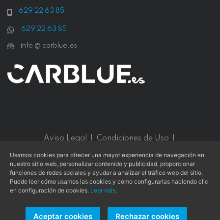
629 22 63 85
629 22 63 85
info @ carblue.es
Aviso Legal
|
Condiciones de Uso
|
Política de Privacidad
|
Política de Cookies
Usamos cookies para ofrecer una mayor experiencia de navegación en
nuestro sitio web, personalizar contenido y publicidad, proporcionar
Este sitio web está protegido por
reCAPTCHA v3
y se aplican
funciones de redes sociales y ayudar a analizar el tráfico web del sitio.
la
Política de privacidad
y los
Términos de servicio
de
Google
.
Puede leer cómo usamos las cookies y cómo configurarlas haciendo clic
en configuración de cookies.
Leer más
.
Aceptar cookies
Rechazar cookies