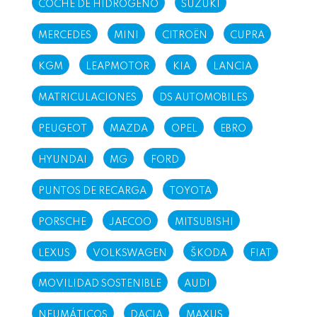
COCHE DE HIDRÓGENO
SUZUKI
MERCEDES
MINI
CITROËN
CUPRA
KGM
LEAPMOTOR
KIA
LANCIA
MATRICULACIONES
DS AUTOMOBILES
PEUGEOT
MAZDA
OPEL
EBRO
HYUNDAI
MG
FORD
PUNTOS DE RECARGA
TOYOTA
PORSCHE
JAECOO
MITSUBISHI
LEXUS
VOLKSWAGEN
ŠKODA
FIAT
MOVILIDAD SOSTENIBLE
AUDI
NEUMÁTICOS
DACIA
MAXUS