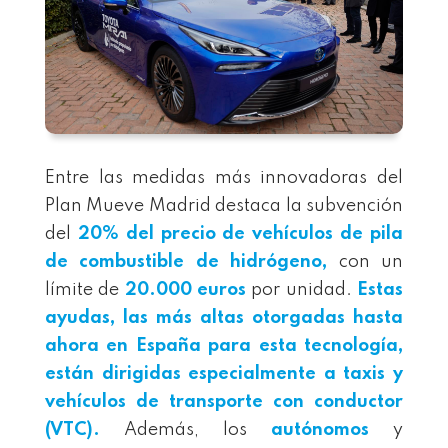
Entre las medidas más innovadoras del
Plan Mueve Madrid destaca la subvención
del
20% del precio de vehículos de pila
de combustible de hidrógeno
,
con un
límite de
20.000 euros
por unidad.
Estas
ayudas, las más altas otorgadas hasta
ahora en España para esta tecnología,
están dirigidas especialmente a taxis y
vehículos de transporte con conductor
(VTC).
Además, los
autónomos
y