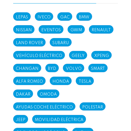
LEPAS
IVECO
GAC
BMW
NISSAN
EVENTOS
GWM
RENAULT
LAND ROVER
SUBARU
VEHÍCULO ELÉCTRICO
GEELY
XPENG
CHANGAN
BYD
VOLVO
SMART
ALFA ROMEO
HONDA
TESLA
DAKAR
OMODA
AYUDAS COCHE ELÉCTRICO
POLESTAR
JEEP
MOVILIDAD ELÉCTRICA