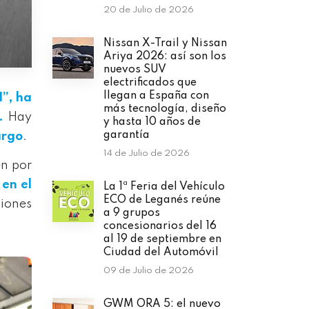
20 de Julio de 2026
Nissan X-Trail y Nissan
Ariya 2026: así son los
nuevos SUV
electrificados que
llegan a España con
1”, ha
más tecnología, diseño
.
Hay
y hasta 10 años de
garantía
argo
.
14 de Julio de 2026
én por
 en el
La 1ª Feria del Vehículo
ECO de Leganés reúne
ciones
a 9 grupos
concesionarios del 16
al 19 de septiembre en
Ciudad del Automóvil
09 de Julio de 2026
GWM ORA 5: el nuevo