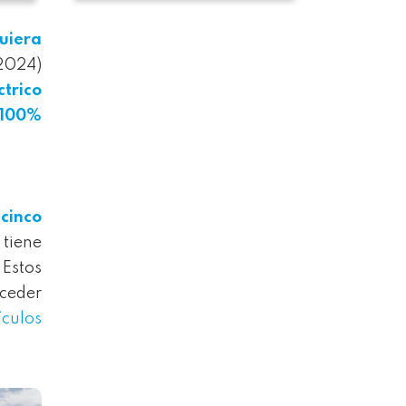
uiera
 2024)
trico
o 100%
cinco
 tiene
Estos
cceder
culos