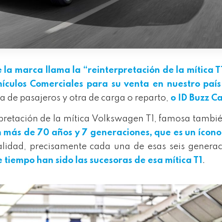
e la marca llama la “reinterpretación de la mítica T
culos Comerciales para su venta en nuestro país
na de pasajeros y otra de carga o reparto,
o ID Buzz C
rpretación de la mítica Volkswagen T1, famosa tambi
n más de 70 años y 7 generaciones, que es un ícono
alidad, precisamente cada una de esas seis genera
e tiempo han sido las sucesoras de esa mítica T1
.