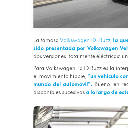
La famosa
Volkswagen ID. Buzz
,
la qu
sido
presentada
por Volkswagen Vehí
dos versiones, totalmente eléctricas; u
Para Volkswagen, la ID Buzz es la inte
el movimiento hippie,
“un vehículo co
mundo del automóvil”.
Bueno, en re
disponibles sucesivas
a lo largo de est