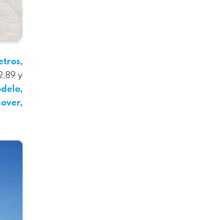
etros,
2,89 y
delo,
over,