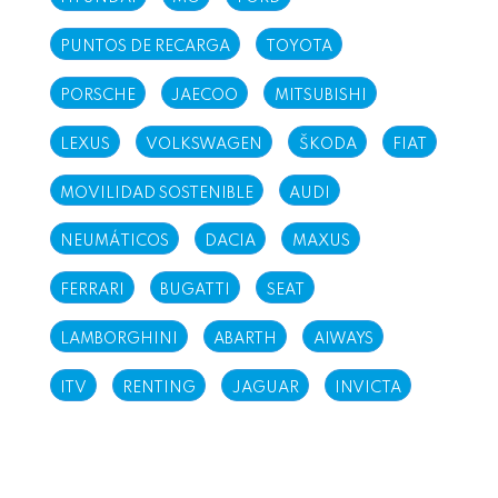
PUNTOS DE RECARGA
TOYOTA
PORSCHE
JAECOO
MITSUBISHI
LEXUS
VOLKSWAGEN
ŠKODA
FIAT
MOVILIDAD SOSTENIBLE
AUDI
NEUMÁTICOS
DACIA
MAXUS
FERRARI
BUGATTI
SEAT
LAMBORGHINI
ABARTH
AIWAYS
ITV
RENTING
JAGUAR
INVICTA