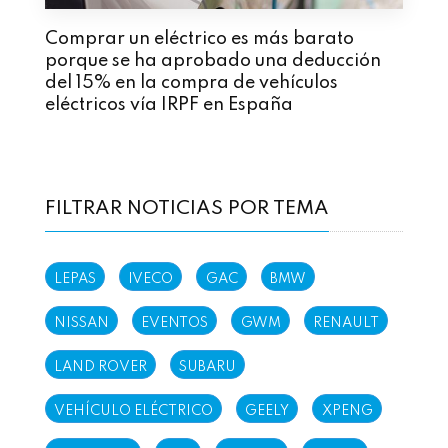
Comprar un eléctrico es más barato
porque se ha aprobado una deducción
del 15% en la compra de vehículos
eléctricos vía IRPF en España
FILTRAR NOTICIAS POR TEMA
LEPAS
IVECO
GAC
BMW
NISSAN
EVENTOS
GWM
RENAULT
LAND ROVER
SUBARU
VEHÍCULO ELÉCTRICO
GEELY
XPENG