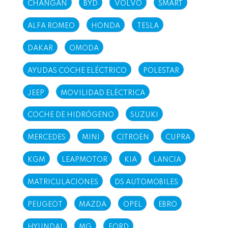
CHANGAN
BYD
VOLVO
SMART
ALFA ROMEO
HONDA
TESLA
DAKAR
OMODA
AYUDAS COCHE ELÉCTRICO
POLESTAR
JEEP
MOVILIDAD ELÉCTRICA
COCHE DE HIDRÓGENO
SUZUKI
MERCEDES
MINI
CITROËN
CUPRA
KGM
LEAPMOTOR
KIA
LANCIA
MATRICULACIONES
DS AUTOMOBILES
PEUGEOT
MAZDA
OPEL
EBRO
HYUNDAI
MG
FORD