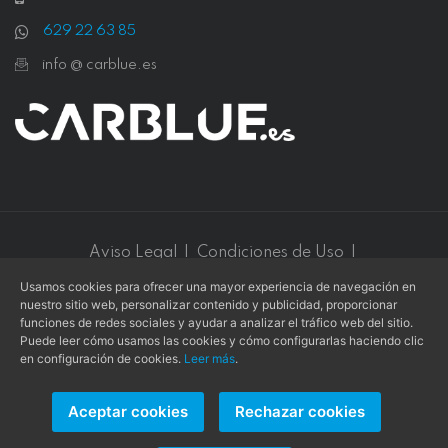
629 22 63 85
info @ carblue.es
Aviso Legal
|
Condiciones de Uso
|
Política de Privacidad
|
Política de Cookies
Usamos cookies para ofrecer una mayor experiencia de navegación en
nuestro sitio web, personalizar contenido y publicidad, proporcionar
Este sitio web está protegido por
reCAPTCHA v3
y se aplican
funciones de redes sociales y ayudar a analizar el tráfico web del sitio.
la
Política de privacidad
y los
Términos de servicio
de
Google
.
Puede leer cómo usamos las cookies y cómo configurarlas haciendo clic
en configuración de cookies.
Leer más
.
Aceptar cookies
Rechazar cookies
Copyright © 2026 -
L. COLLADO
- Todos los derechos
reservados.