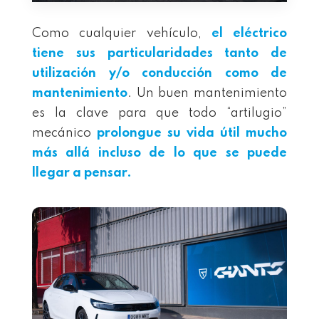
Como cualquier vehículo,
el eléctrico
tiene sus particularidades tanto de
utilización y/o conducción como de
mantenimiento
. Un buen mantenimiento
es la clave para que todo “artilugio”
mecánico
prolongue su vida útil mucho
más allá incluso de lo que se puede
llegar a pensar.