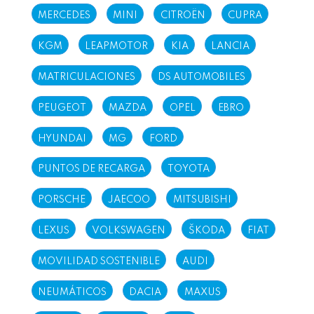
MERCEDES
MINI
CITROËN
CUPRA
KGM
LEAPMOTOR
KIA
LANCIA
MATRICULACIONES
DS AUTOMOBILES
PEUGEOT
MAZDA
OPEL
EBRO
HYUNDAI
MG
FORD
PUNTOS DE RECARGA
TOYOTA
PORSCHE
JAECOO
MITSUBISHI
LEXUS
VOLKSWAGEN
ŠKODA
FIAT
MOVILIDAD SOSTENIBLE
AUDI
NEUMÁTICOS
DACIA
MAXUS