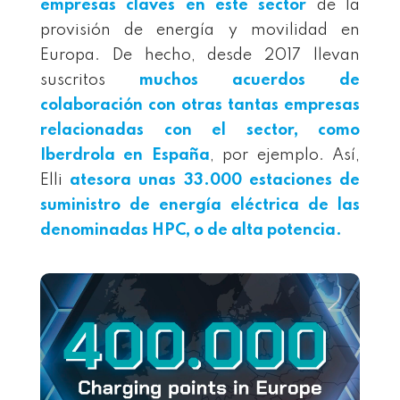
empresas claves en este sector
de la
provisión de energía y movilidad en
Europa. De hecho, desde 2017 llevan
suscritos
muchos acuerdos de
colaboración con otras tantas empresas
relacionadas con el sector, como
Iberdrola en España
, por ejemplo. Así,
Elli
atesora unas 33.000 estaciones de
suministro de energía eléctrica de las
denominadas HPC, o de alta potencia.