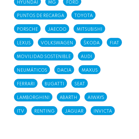
HYUNDAI
MG
FORD
PUNTOS DE RECARGA
TOYOTA
PORSCHE
JAECOO
MITSUBISHI
LEXUS
VOLKSWAGEN
ŠKODA
FIAT
MOVILIDAD SOSTENIBLE
AUDI
NEUMÁTICOS
DACIA
MAXUS
FERRARI
BUGATTI
SEAT
LAMBORGHINI
ABARTH
AIWAYS
ITV
RENTING
JAGUAR
INVICTA