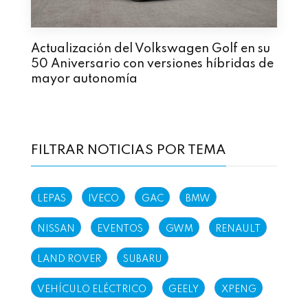
Actualización del Volkswagen Golf en su
50 Aniversario con versiones híbridas de
mayor autonomía
FILTRAR NOTICIAS POR TEMA
LEPAS
IVECO
GAC
BMW
NISSAN
EVENTOS
GWM
RENAULT
LAND ROVER
SUBARU
VEHÍCULO ELÉCTRICO
GEELY
XPENG