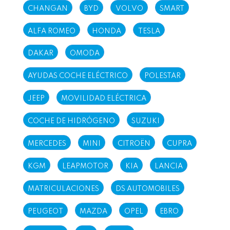
CHANGAN
BYD
VOLVO
SMART
ALFA ROMEO
HONDA
TESLA
DAKAR
OMODA
AYUDAS COCHE ELÉCTRICO
POLESTAR
JEEP
MOVILIDAD ELÉCTRICA
COCHE DE HIDRÓGENO
SUZUKI
MERCEDES
MINI
CITROËN
CUPRA
KGM
LEAPMOTOR
KIA
LANCIA
MATRICULACIONES
DS AUTOMOBILES
PEUGEOT
MAZDA
OPEL
EBRO