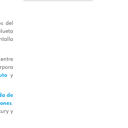
s del
ilueta
ntalla
entre
orpora
uto
y
da de
iones
,
xury y