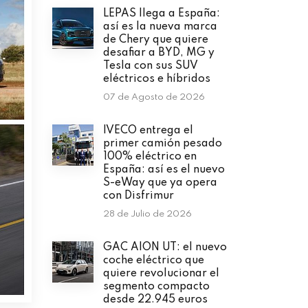
LEPAS llega a España:
así es la nueva marca
de Chery que quiere
desafiar a BYD, MG y
Tesla con sus SUV
eléctricos e híbridos
07 de Agosto de 2026
IVECO entrega el
primer camión pesado
100% eléctrico en
España: así es el nuevo
S-eWay que ya opera
con Disfrimur
28 de Julio de 2026
GAC AION UT: el nuevo
coche eléctrico que
quiere revolucionar el
segmento compacto
desde 22.945 euros