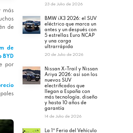
23 de Julio de 2026
y más
uchos
BMW iX3 2026: el SUV
eléctrico que marca un
ién de
antes y un después con
5 estrellas Euro NCAP
y una carga
ultrarrápida
km de
20 de Julio de 2026
o BYD
e por
Nissan X-Trail y Nissan
Ariya 2026: así son los
nuevos SUV
recio
electrificados que
llegan a España con
ipales
más tecnología, diseño
y hasta 10 años de
garantía
14 de Julio de 2026
La 1ª Feria del Vehículo