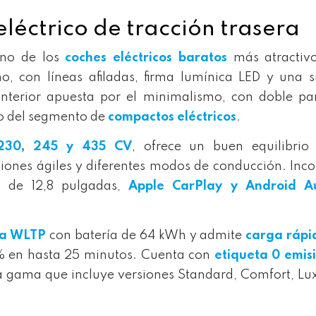
eléctrico de tracción trasera
uno de los
coches eléctricos baratos
más atractivo
 con líneas afiladas, firma lumínica LED y una s
nterior apuesta por el minimalismo, con doble pa
ro del segmento de
compactos eléctricos
.
230, 245 y 435 CV
, ofrece un buen equilibrio 
ciones ágiles y diferentes modos de conducción. Inc
a de 12,8 pulgadas,
Apple CarPlay y Android A
ía WLTP
con batería de 64 kWh y admite
carga rápi
% en hasta 25 minutos. Cuenta con
etiqueta 0 emis
na gama que incluye versiones Standard, Comfort, Lu