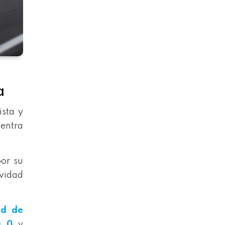
a
ista y
entra
or su
ividad
ed de
a 0
y