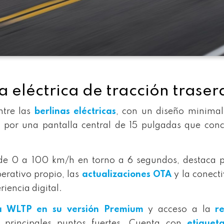
a eléctrica de tracción traser
ntre las
berlinas eléctricas
, con un diseño minimal
 por una pantalla central de 15 pulgadas que conc
de 0 a 100 km/h en torno a 6 segundos, destaca p
perativo propio, las
actualizaciones OTA
y la conect
iencia digital.
 WLTP en su versión Premium
y acceso a la
r
 principales puntos fuertes. Cuenta con
etiquet