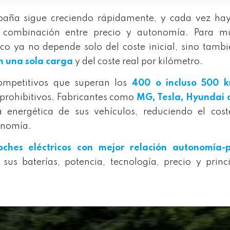
spaña sigue creciendo rápidamente, y cada vez ha
 combinación entre precio y autonomía. Para m
ico ya no depende solo del coste inicial, sino tamb
n una sola carga
y del coste real por kilómetro.
ompetitivos que superan los
400 o incluso 500 
 prohibitivos. Fabricantes como
MG, Tesla, Hyundai 
a energética de sus vehículos, reduciendo el cost
tonomía.
oches eléctricos con mejor relación autonomía-p
us baterías, potencia, tecnología, precio y princ