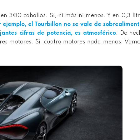
 en 300 caballos. Sí, ni más ni menos. Y en 0,3 lit
r ejemplo, el Tourbillon no se vale de sobrealimen
antes cifras de potencia, es atmosférico
. De hec
o tres motores. Sí, cuatro motores nada menos. Vam