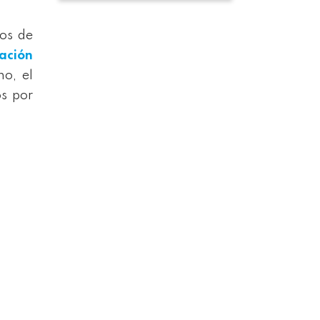
ros de
tación
ho, el
os por