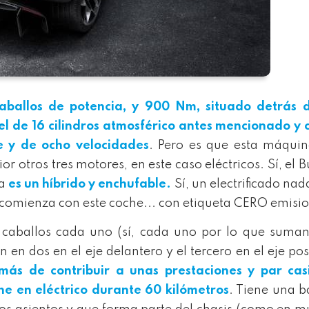
aballos de potencia, y 900 Nm, situado detrás d
 el de 16 cilindros atmosférico antes mencionado y 
 y de ocho velocidades
. Pero es que esta máquin
r otros tres motores, en este caso eléctricos. Sí, el B
ca
es un híbrido y enchufable.
Sí, un electrificado na
comienza con este coche... con etiqueta CERO emisio
0 caballos cada uno (sí, cada uno por lo que sum
 en dos en el eje delantero y el tercero en el eje pos
más de contribuir a unas prestaciones y par cas
he en eléctrico durante 60 kilómetros
. Tiene una b