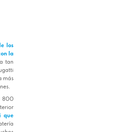
e los
con la
a tan
ugatti
da más
nes.
an 800
terior
i que
atería