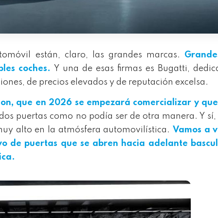
utomóvil están, claro, las grandes marcas.
Grande
bles coches.
Y una de esas firmas es Bugatti, dedi
iones, de precios elevados y de reputación excelsa.
llon, que en 2026 se empezará comercializar y que
 dos puertas como no podía ser de otra manera. Y sí,
muy alto en la atmósfera automovilística.
Vamos a v
ivo de puertas que se abren hacia adelante bascu
ica.