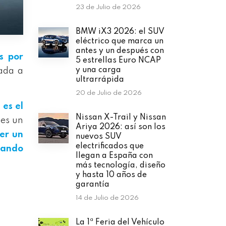
23 de Julio de 2026
BMW iX3 2026: el SUV
eléctrico que marca un
antes y un después con
s por
5 estrellas Euro NCAP
y una carga
cada a
ultrarrápida
20 de Julio de 2026
 es el
Nissan X-Trail y Nissan
 es un
Ariya 2026: así son los
er un
nuevos SUV
electrificados que
lando
llegan a España con
más tecnología, diseño
y hasta 10 años de
garantía
14 de Julio de 2026
La 1ª Feria del Vehículo