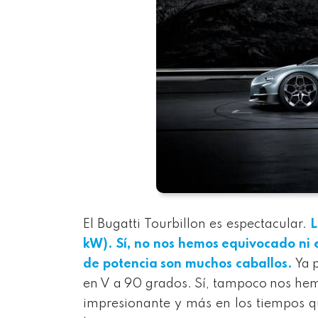
El Bugatti Tourbillon es espectacular.
L
kW). Sí, no nos hemos equivocado ni e
de potencia son muchos caballos.
Ya p
en V a 90 grados. Sí, tampoco nos hemo
impresionante y más en los tiempos q