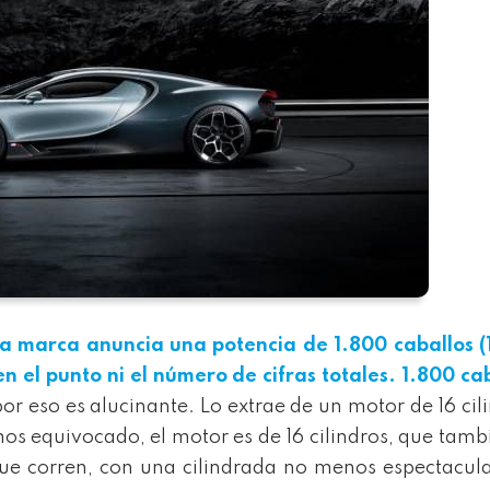
a marca anuncia una potencia de 1.800 caballos (
n el punto ni el número de cifras totales. 1.800 ca
or eso es alucinante. Lo extrae de un motor de 16 cil
s equivocado, el motor es de 16 cilindros, que tamb
ue corren, con una cilindrada no menos espectacula