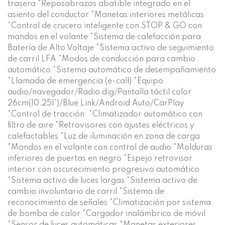
trasera *Reposabrazos abatible integrado en el
asiento del conductor *Manetas interiores metálicas
*Control de crucero inteligente con STOP & GO con
mandos en el volante *Sistema de calefacción para
Batería de Alto Voltaje *Sistema activo de seguimiento
de carril LFA *Modos de conducción para cambio
automático *Sistema automático de desempañamiento
*Llamada de emergencia (e-call) *Equipo
audio/navegador/Radio dig/Pantalla táctil color
26cm(10.25|')/Blue Link/Android Auto/CarPlay
*Control de tracción. *Climatizador automático con
filtro de aire *Retrovisores con ajustes eléctricos y
calefactables *Luz de iluminación en zona de carga
*Mandos en el volante con control de audio *Molduras
inferiores de puertas en negro *Espejo retrovisor
interior con oscurecimiento progresivo automático
*Sistema activo de luces largas *Sistema activo de
cambio involuntario de carril *Sistema de
reconocimiento de señales *Climatización por sistema
de bomba de calor *Cargador inalámbrico de móvil
*Sensor de luces automáticas *Manetas exteriores