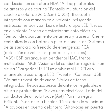
conducción en carretera HDA *Airbags laterales
delanteros y de cortina *Pantalla multifunción del
cuadro a color de 26,03cm (10.25|) *Bluetooth
integrado con mandos en el volante incluyendo
instrucciones por voz *Luz de lectura tipo LED *Levas
en el volante *Freno de estacionamiento eléctrico
*Sensor de aparcamiento delantero y trasero *Cierre
centralizado con botón en puerta conductor *Sistema
de asistencia a la frenada de emergencia FCA
(detección de vehículos, peatones y ciclistas)
*ABS+ESP,arranque en pendiente HAC, frenos
multicolisión MCB *Asiento del conductor regulable en
altura *Cargador USB *Luz ambiental LED *Faro
antiniebla trasero tipo LED *Tweeter *Conexión USB
*Volante revestido de cuero *Raíles de techo
integrados *Reposacabezas delanteros regulables en
altura y profundidad *Elevalunas eléctricos. Lado del
conductor de un solo toque (Aut) *Parrilla negra
brillante *Carrocería bicolor *Limitador de velocidad
*Altavoces en puerta delantera *Altavoces en puerta