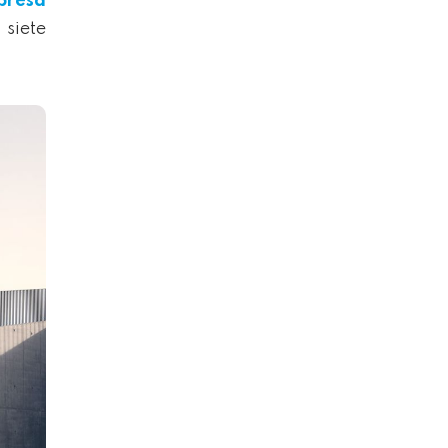
resa
siete