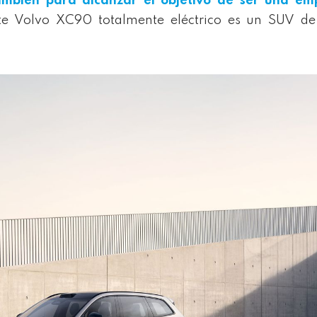
ambién para alcanzar el objetivo de ser
una emp
e Volvo XC90 totalmente eléctrico es un SUV de 