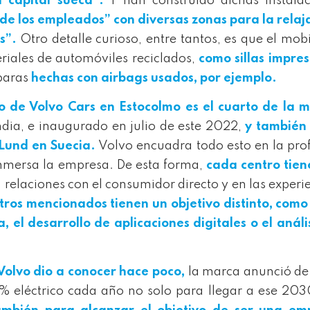
a capital sueca”.
Y han construido dichas instalac
 de los empleados” con diversas zonas para la relaj
s”.
Otro detalle curioso, entre tantos, es que el mobi
riales de automóviles reciclados,
como sillas impre
paras
hechas con airbags usados, por ejemplo.
o de Volvo Cars en Estocolmo es el cuarto de la m
ndia, e inaugurado en julio de este 2022,
y también 
 Lund en Suecia.
Volvo encuadra todo esto en la pr
 inmersa la empresa. De esta forma,
cada centro tien
 relaciones con el consumidor directo y en las experi
tros mencionados tienen un objetivo distinto
, como
 el desarrollo de aplicaciones digitales o el análi
Volvo dio a conocer hace poco,
la marca anunció de
 eléctrico cada año no solo para llegar a ese 203