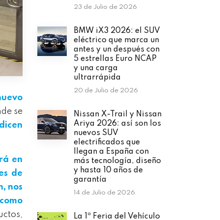
23 de Julio de 2026
BMW iX3 2026: el SUV
eléctrico que marca un
antes y un después con
5 estrellas Euro NCAP
y una carga
ultrarrápida
20 de Julio de 2026
nuevo
nde se
Nissan X-Trail y Nissan
Ariya 2026: así son los
 dicen
nuevos SUV
electrificados que
llegan a España con
rá en
más tecnología, diseño
y hasta 10 años de
es de
garantía
n, nos
14 de Julio de 2026
 como
ctos,
La 1ª Feria del Vehículo