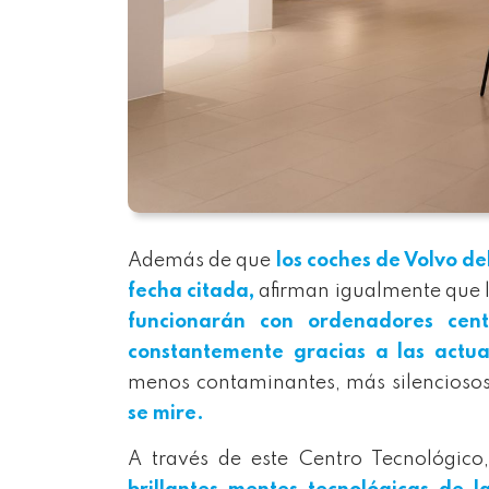
Además de que
los coches de Volvo de
fecha citada,
afirman igualmente que l
funcionarán con ordenadores cen
constantemente gracias a las actua
menos contaminantes, más silenciosos
se mire.
A través de este Centro Tecnológico