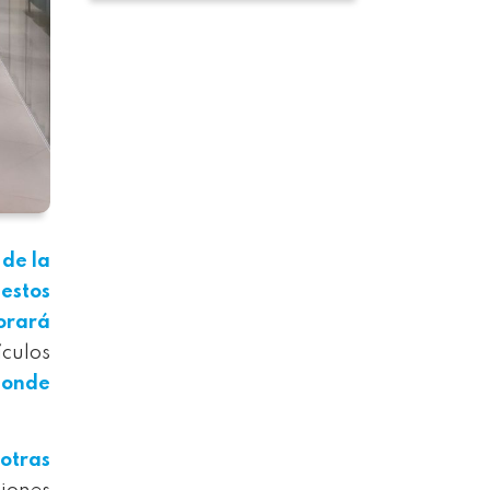
 de la
e
estos
orará
culos
donde
otras