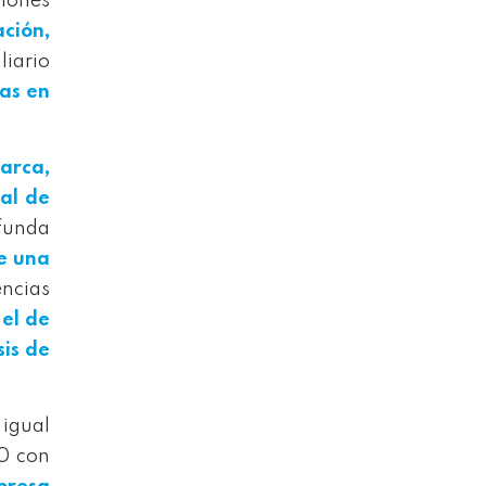
iones
ación,
liario
sas en
arca,
al de
ofunda
e una
encias
 el de
sis de
 igual
0 con