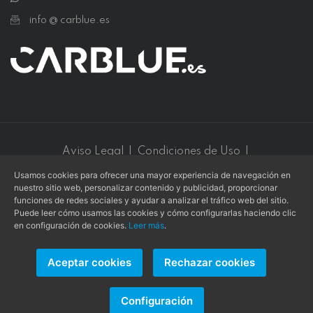
info @ carblue.es
Aviso Legal
|
Condiciones de Uso
|
Política de Privacidad
|
Política de Cookies
Usamos cookies para ofrecer una mayor experiencia de navegación en
nuestro sitio web, personalizar contenido y publicidad, proporcionar
Este sitio web está protegido por
reCAPTCHA v3
y se aplican
funciones de redes sociales y ayudar a analizar el tráfico web del sitio.
la
Política de privacidad
y los
Términos de servicio
de
Google
.
Puede leer cómo usamos las cookies y cómo configurarlas haciendo clic
en configuración de cookies.
Leer más
.
Aceptar cookies
Rechazar cookies
Copyright © 2026 -
L. COLLADO
- Todos los derechos
reservados.
Configuración
Página web creada por
Alvasolution, SL