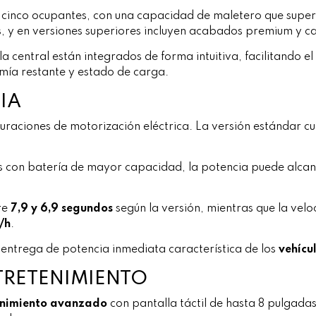
 cinco ocupantes, con una capacidad de maletero que supera
es, y en versiones superiores incluyen acabados premium y ca
la central están integrados de forma intuitiva, facilitando e
mía restante y estado de carga.
IA
figuraciones de motorización eléctrica. La versión estánda
s con batería de mayor capacidad, la potencia puede alcan
re
7,9 y 6,9 segundos
según la versión, mientras que la vel
/h
.
a entrega de potencia inmediata característica de los
vehícul
TRETENIMIENTO
enimiento avanzado
con pantalla táctil de hasta 8 pulgadas