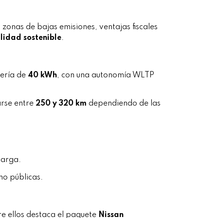
zonas de bajas emisiones, ventajas fiscales
lidad sostenible
.
tería de
40 kWh
, con una autonomía WLTP
arse entre
250 y 320 km
dependiendo de las
carga.
mo públicas.
re ellos destaca el paquete
Nissan