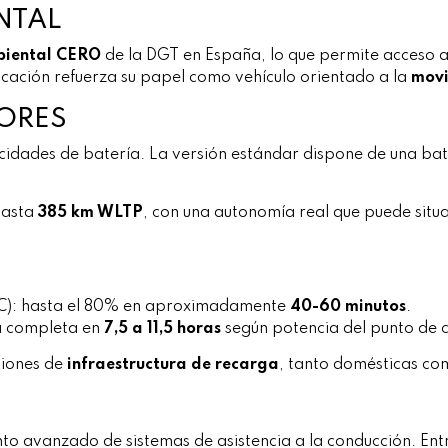
NTAL
biental CERO
de la DGT en España, lo que permite acceso a 
ficación refuerza su papel como vehículo orientado a la
movi
ORES
cidades de batería. La versión estándar dispone de una ba
hasta
385 km WLTP
, con una autonomía real que puede situ
DC): hasta el 80% en aproximadamente
40-60 minutos
.
ga completa en
7,5 a 11,5 horas
según potencia del punto de 
ciones de
infraestructura de recarga
, tanto domésticas co
to avanzado de sistemas de asistencia a la conducción. Ent