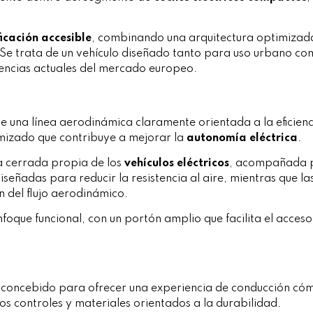
ficación accesible
, combinando una arquitectura optimizad
s. Se trata de un vehículo diseñado tanto para uso urbano co
encias actuales del mercado europeo.
e una línea aerodinámica claramente orientada a la eficienci
imizado que contribuye a mejorar la
autonomía eléctrica
.
lla cerrada propia de los
vehículos eléctricos
, acompañada po
diseñadas para reducir la resistencia al aire, mientras que la
n del flujo aerodinámico.
nfoque funcional, con un portón amplio que facilita el acces
concebido para ofrecer una experiencia de conducción cómod
os controles y materiales orientados a la durabilidad.