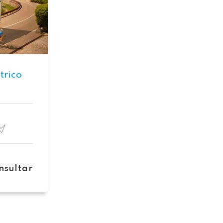
trico
nsultar