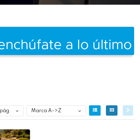
 pág.
Marca A->Z