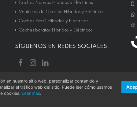
Coches Nuevos Híbridos y Eléctricos
Vehículos de Ocasión Híbridos y Eléctricos
Coches Km 0 Híbridos y Eléctricos
Coches baratos Híbridos y Eléctricos
SÍGUENOS EN REDES SOCIALES:
n en nuestro sitio web, personalizar contenido y
Acep
nalizar el tráfico web del sitio. Puede leer cómo usamos
al
|
Condiciones de Uso
|
Política de Privacidad
|
Política
de cookies.
Leer más
.
o por
reCAPTCHA v3
y se aplican la
Política de privacidad
y los
Térm
echos reservados.