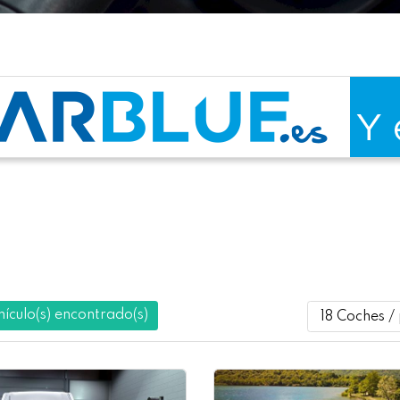
hículo(s) encontrado(s)
18 Coches /