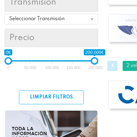
Transmisión
Seleccionar Transmisión
Precio
0€
200.000€
2 ve
0
50.000
100.000
150.000
200.000
LIMPIAR FILTROS