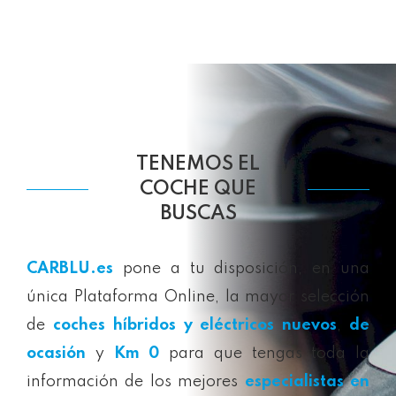
TENEMOS EL
COCHE QUE
BUSCAS
CARBLU.es
pone a tu disposición, en una
única Plataforma Online, la mayor selección
de
coches híbridos y eléctricos nuevos
,
de
ocasión
y
Km 0
para que tengas toda la
información de los mejores
especialistas en