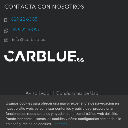
CONTACTA CON NOSOTROS
629 22 63 85
629 22 63 85
info @ carblue.es
Aviso Legal
|
Condiciones de Uso
|
Política de Privacidad
|
Política de Cookies
Usamos cookies para ofrecer una mayor experiencia de navegación en
nuestro sitio web, personalizar contenido y publicidad, proporcionar
Este sitio web está protegido por
reCAPTCHA v3
y se aplican
funciones de redes sociales y ayudar a analizar el tráfico web del sitio.
la
Política de privacidad
y los
Términos de servicio
de
Google
.
Puede leer cómo usamos las cookies y cómo configurarlas haciendo clic
en configuración de cookies.
Leer más
.