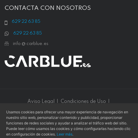
CONTACTA CON NOSOTROS
629 22 63 85
629 22 63 85
info @ carblue.es
Aviso Legal
|
Condiciones de Uso
|
Política de Privacidad
|
Política de Cookies
Usamos cookies para ofrecer una mayor experiencia de navegación en
nuestro sitio web, personalizar contenido y publicidad, proporcionar
Este sitio web está protegido por
reCAPTCHA v3
y se aplican
funciones de redes sociales y ayudar a analizar el tráfico web del sitio.
la
Política de privacidad
y los
Términos de servicio
de
Google
.
Puede leer cómo usamos las cookies y cómo configurarlas haciendo clic
en configuración de cookies.
Leer más
.