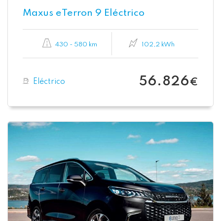
Maxus eTerron 9 Eléctrico
430 - 580 km
102,2 kWh
56.826
Eléctrico
€