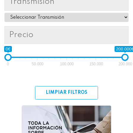
Transmisión
Precio
0€
200.000
0
50.000
100.000
150.000
200.000
LIMPIAR FILTROS