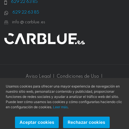
629 22 63 85
629 22 63 85
info @ carblue.es
Aviso Legal
|
Condiciones de Uso
|
Política de Privacidad
|
Política de Cookies
Usamos cookies para ofrecer una mayor experiencia de navegación en
nuestro sitio web, personalizar contenido y publicidad, proporcionar
Este sitio web está protegido por
reCAPTCHA v3
y se aplican
funciones de redes sociales y ayudar a analizar el tráfico web del sitio.
la
Política de privacidad
y los
Términos de servicio
de
Google
.
Puede leer cómo usamos las cookies y cómo configurarlas haciendo clic
en configuración de cookies.
Leer más
.
Aceptar cookies
Rechazar cookies
Copyright © 2026 -
L. COLLADO
- Todos los derechos